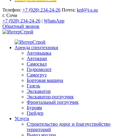
Телефон:
+7 (928) 234-24-26
Почта:
krd@i-s.su
г. Сочи
+7 (928) 234-24-26
|
WhatsApp
Обратный звонок
Аренда спецтехники
Автовышка
Автокран
Самосвал
Гидромолот
Самогруз
Бортовая машина
Газель
Экскаватор
Экскаватор-погрузчик
Фронтальный погрузчик
Буроям
Грейдер
Услуги
Строительство дорог и благоустройство
территорий
Вывоз мусора